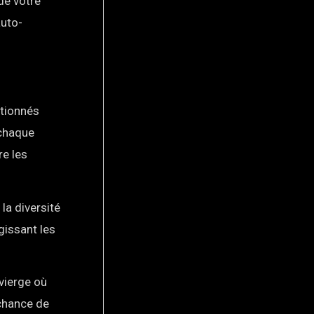
de votre
auto-
ctionnés
 chaque
re les
la diversité
gissant les
vierge où
 chance de