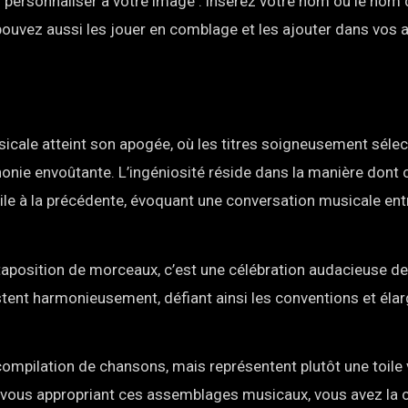
s personnaliser à votre image : insérez votre nom ou le nom 
 pouvez aussi les jouer en comblage et les ajouter dans vos 
usicale atteint son apogée, où les titres soigneusement séle
nie envoûtante. L’ingéniosité réside dans la manière dont
le à la précédente, évoquant une conversation musicale ent
taposition de morceaux, c’est une célébration audacieuse de 
tent harmonieusement, défiant ainsi les conventions et élar
compilation de chansons, mais représentent plutôt une toile 
n vous appropriant ces assemblages musicaux, vous avez la