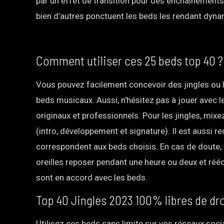
par un effet de transition pour des enchainements 
bien d’autres ponctuent les beds les rendant dynam
Comment utiliser ces 25 beds top 40 ?
Vous pouvez facilement concevoir des jingles ou li
beds musicaux. Aussi, n’hésitez pas à jouer avec 
originaux et professionnels. Pour les jingles, mix
(intro, développement et signature). Il est aussi 
correspondent aux beds choisis. En cas de doute, 
oreilles reposer pendant une heure ou deux et réé
sont en accord avec les beds.
Top 40 Jingles 2023 100% libres de dr
Utilisez ces beds sans limite sur vos réseaux soc