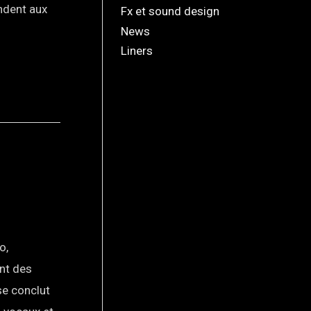
ndent aux
Fx et sound design
News
Liners
o,
ont des
se conclut