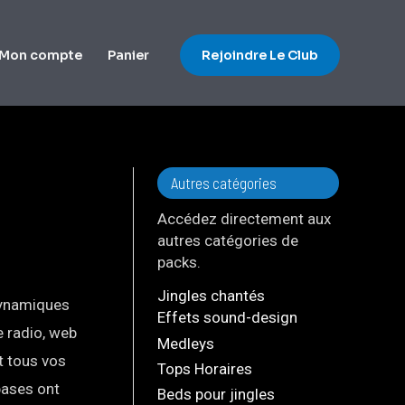
Mon compte
Panier
Rejoindre Le Club
Autres catégories
Accédez directement aux
autres catégories de
packs.
Jingles chantés
 dynamiques
Effets sound-design
e radio, web
Medleys
t tous vos
Tops Horaires
bases ont
Beds pour jingles