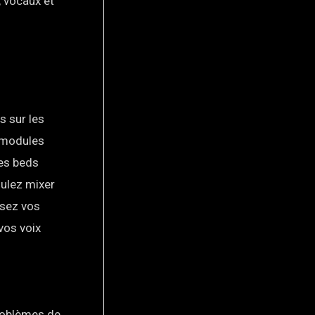
, vocaux et
s sur les
s modules
des beds
oulez mixer
ssez vos
vos voix
problèmes de