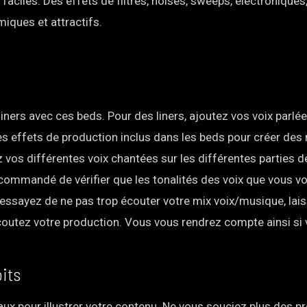
faciles. Des effets de filtres, noises, sweeps, électroniques
iques et attractifs.
ners avec ces beds. Pour des liners, ajoutez vos voix parlée
les effets de production inclus dans les beds pour créer de
ez vos différentes voix chantées sur les différentes parties 
recommandé de vérifier que les tonalités des voix que vous v
essayez de ne pas trop écouter votre mix voix/musique, lai
coutez votre production. Vous vous rendrez compte ainsi si 
oits
iaux pour illustrer votre contenu. Ne vous souciez plus des 