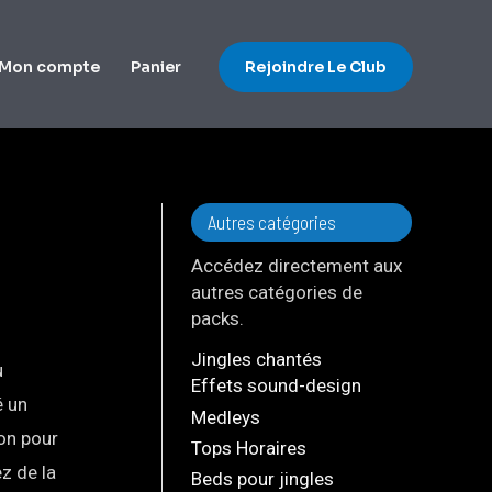
Mon compte
Panier
Rejoindre Le Club
Autres catégories
Accédez directement aux
autres catégories de
packs.
Jingles chantés
u
Effets sound-design
é un
Medleys
on pour
Tops Horaires
ez de la
Beds pour jingles