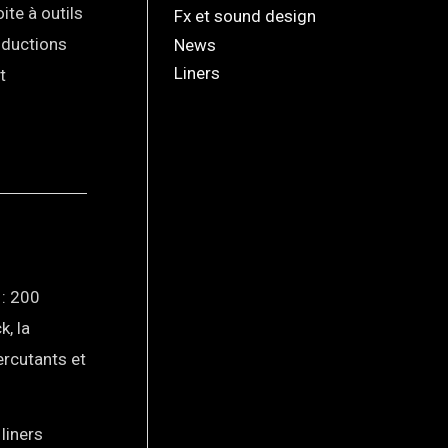
oite à outils
Fx et sound design
oductions
News
Liners
t
 : 200
k, la
ercutants et
liners