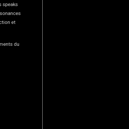
os speaks
resonances
ction et
éments du